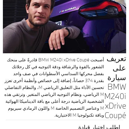
تعريف
أصبحت BMW M240i xDrive Coupé قادرةً على منحك
على
الشعور بالقوة والرشاقة ودقة التوجيه في كل رحلاتك
بفضل محركها السداسي الأسطوانات في صف واحد
سيارة
بقدرة 374 حصاناً، إضافة إلى خصائص وأنظمة أخرى تعزز
BMW
تحسين الأداء مثل التعليق الرياضي M، والنظام التفاضلي
M240i
M الرياضي، ونظام التوجيه الرياضي المتغير. وترتقي هذه
الشخصية الرياضية درجة أعلى مع باقة الديناميكا الهوائية
xDrive
M وعناصر التصميم الخاصة M واللون الرمادي سيريوم
Coupé
وباقة تكنولوجيا M الاختيارية.
اطلب اختبار قيادة