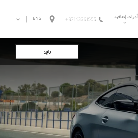
أدوات إضافية
97143391555+
ENG
نافِد