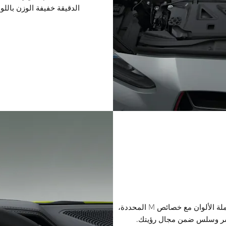
الدقيقة خفيفة الوزن بالل
تعرض شاشة BMW Head-Up Display، كاملة الألوان مع خصائص M المحددة،
اشر وسلس ضمن مجال رؤيتك.