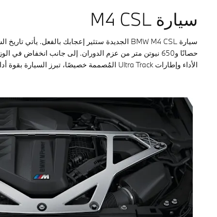
سيارة M4 CSL
الأداء وإطارات Ultra Track المُصممة خصيصًا، تبرز السيارة بقوة أداء استثنائية تلاحظها مع كلّ خطوة.