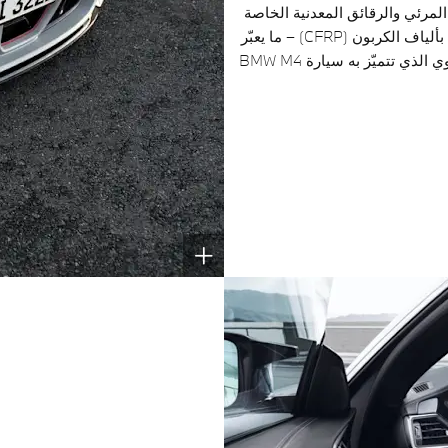
المرئي والرقائق المعدنية الخاصة
بسيارة CSL، وهو مصنوع من البلاستيك المقوى بألياف الكربون (CFRP) – ما يعبّر
عن التصميم الرياضي الخفيف الوزن والدفع القوي الذي تتميّز به سيارة BMW M4