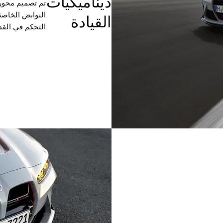
ديناميكيات
النوابض الخاصة
القيادة
التحكم في القد