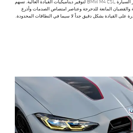
تم تصميم محور السيارة BMW M4 CSL لتوفير ديناميكيات القيادة العالية. تسهم
 والقضبان المانعة للدحرجة وعناصر امتصاص الصدمات وأذرع
رة على القيادة بشكل دقيق جداً لا سيما في النطاقات المحدودة.