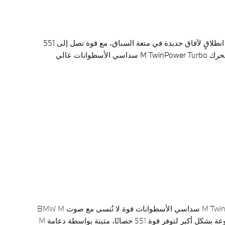
سيارة BMW M4 CSL الجديدة ستثير إعجابك بالفعل. يأتي تاريخ السيارة الرياضي وخصائصها التي شهدت تطوّرًا مُلفتًا على مرّ السنين، نُقطة انطلاقٍ لآفاق جديدة في متعة السباق، مع قوة تصل إلى 551
حصانًا و650 نيوتن متر من عزم الدوران. إلى جانب انخفاض في الوزن يصل إلى 100 كجم مقارنة بسيارة BMW M4 Competition Coupé، ومحرك M TwinPower Turbo سداسي الأسطوانات عالي
يوفر محرك M TwinPower Turbo سداسي الأسطوانات قوة لا تُنسى مع صوت BMW M
الصاخب. تم تطوير المجموعة بشكل أكبر لتوفر قوة 551 حصانًا، مثبتة بواسطة دعامة M