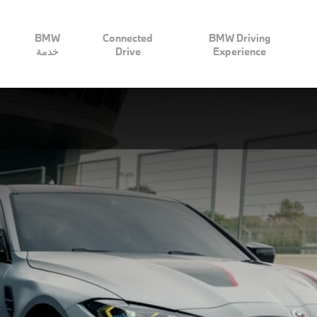
BMW
Connected
BMW Driving
Experience
Drive
خدمة