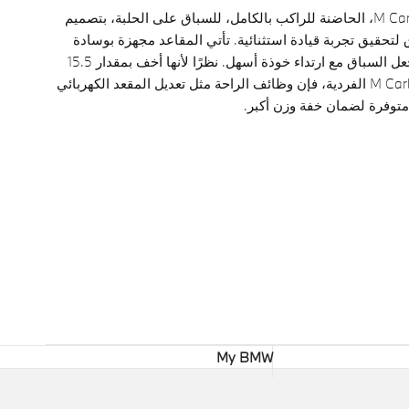
صممت مقاعد M Carbon، الحاضنة للراكب بالكامل، للسباق على الحلبة، بتصميم
ق لتحقيق تجربة قيادة استثنائية. تأتي المقاعد مجهزة بوسادة
رأس قابلة للإزالة لجعل السباق مع ارتداء خوذة أسهل. نظرًا لأنها أخف بمقدار 15.5
كجم من مقاعد M Carbon الفردية، فإن وظائف الراحة مثل تعديل المقعد الكهربائي
 متوفرة لضمان خفة وزن أكبر.
My BMW